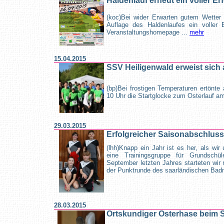
Haldenlauf erneut ein voller Er
(koc)Bei wider Erwarten gutem Wetter 
Auflage des Haldenlaufes ein voller 
Veranstaltungshomepage ...
mehr
15.04.2015
SSV Heiligenwald erweist sich a
(bp)Bei frostigen Temperaturen ertön
10 Uhr die Startglocke zum Osterlauf am
29.03.2015
Erfolgreicher Saisonabschluss
(lhh)Knapp ein Jahr ist es her, als wi
eine Trainingsgruppe für Grundschül
September letzten Jahres starteten wir 
der Punktrunde des saarländischen Bad
28.03.2015
Ortskundiger Osterhase beim 