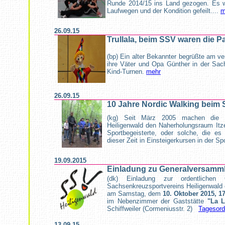
Runde 2014/15 ins Land gezogen. Es wur
Laufwegen und der Kondition gefeilt....
m
26.09.15
Trullala, beim SSV waren die P
(bp) Ein alter Bekannter begrüßte am v
ihre Väter und Opa Günther in der Sa
Kind-Turnen.
mehr
26.09.15
10 Jahre Nordic Walking beim 
(kg) Seit März 2005 machen die
Heiligenwald den Naherholungsraum Itze
Sportbegeisterte, oder solche, die es
dieser Zeit in Einsteigerkursen in der Sp
19.09.2015
Einladung zu Generalversamm
(dk) Einladung zur ordentlichen 
Sachsenkreuzsportvereins Heiligenwald 
am Samstag, dem
10. Oktober 2015, 1
im Nebenzimmer der Gaststätte
"La 
Schiffweiler (Cormeniusstr. 2)
Tagesor
13.09.15