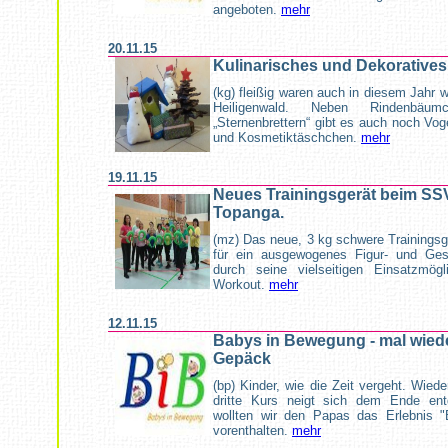
angeboten.
mehr
20.11.15
Kulinarisches und Dekoratives
(kg) fleißig waren auch in diesem Jahr 
Heiligenwald. Neben Rindenbäu
„Sternenbrettern“ gibt es auch noch V
und Kosmetiktäschchen.
mehr
19.11.15
Neues Trainingsgerät beim SSV
Topanga.
(mz) Das neue, 3 kg schwere Trainingsge
für ein ausgewogenes Figur- und Gesu
durch seine vielseitigen Einsatzmögl
Workout.
mehr
12.11.15
Babys in Bewegung - mal wiede
Gepäck
(bp) Kinder, wie die Zeit vergeht. Wied
dritte Kurs neigt sich dem Ende en
wollten wir den Papas das Erlebnis 
vorenthalten.
mehr