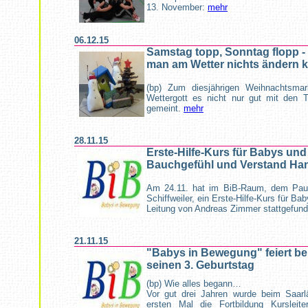
13. November:
mehr
06.12.15
Samstag topp, Sonntag flopp -
man am Wetter nichts ändern 
(bp) Zum diesjährigen Weihnachtsmar
Wettergott es nicht nur gut mit den 
gemeint.
mehr
28.11.15
Erste-Hilfe-Kurs für Babys und
Bauchgefühl und Verstand Ha
Am 24.11. hat im BiB-Raum, dem Pau
Schiffweiler, ein Erste-Hilfe-Kurs für Ba
Leitung von Andreas Zimmer stattgefun
21.11.15
"Babys in Bewegung" feiert b
seinen 3. Geburtstag
(bp) Wie alles begann…
Vor gut drei Jahren wurde beim Saar
ersten Mal die Fortbildung Kursleit