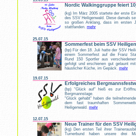
Nordic Walkinggruppe feiert 1
(kg) Im März 2005 startete der erste Ei
des SSV Heiligenwald. Diese damals seh
so großen Anklang, dass im ersten J
stattfanden.
mehr
25.07.15
Sommerfest beim SSV Heilige
(bp) Für den 18. Juli hatte der SSV Heil
einem Sommerfest auf die Franz Stai
Rund 150 Sportler aus verschieden
gefolgt und erschienen gut gelaunt m
häuslicher Küche, im Gepäck.
mehr
19.07.15
Erfolgreiches Bergmannsfest
(bp) "Glück auf" hieß es zur Eröffnu
Bergmannstage.
"Glück gehabt" haben die teilnehmend
dem fast traumhaften Sommerwe
Heiligenwald.
mehr
12.07.15
Neue Trainer für den SSV Heil
(kg) Den ersten Teil ihrer Trainerausb
Turnerbund haben unsere drei M