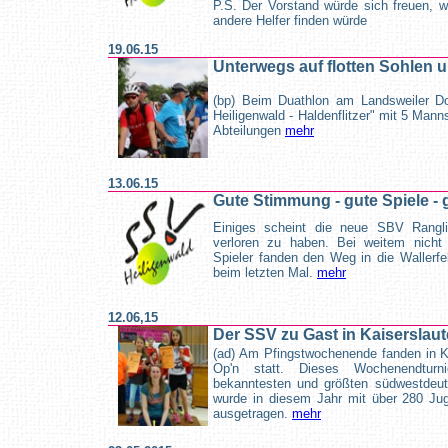
P.S. Der Vorstand würde sich freuen, w
andere Helfer finden würde
19.06.15
Unterwegs auf flotten Sohlen 
(bp) Beim Duathlon am Landsweiler Do
Heiligenwald - Haldenflitzer" mit 5 Man
Abteilungen
mehr
13.06.15
Gute Stimmung - gute Spiele -
Einiges scheint die neue SBV Ranglis
verloren zu haben. Bei weitem nicht 
Spieler fanden den Weg in die Wallerfel
beim letzten Mal.
mehr
12.06,15
Der SSV zu Gast in Kaiserslaut
(ad) Am Pfingstwochenende fanden in Ka
Op'n statt. Dieses Wochenendtur
bekanntesten und größten südwestdeut
wurde in diesem Jahr mit über 280 Ju
ausgetragen.
mehr