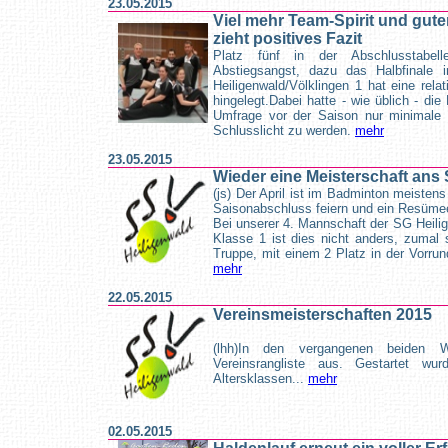
23.05.2015
Viel mehr Team-Spirit und gute
zieht positives Fazit
Platz fünf in der Abschlusstabel
Abstiegsangst, dazu das Halbfinale 
Heiligenwald/Völklingen 1 hat eine rel
hingelegt.Dabei hatte - wie üblich - di
Umfrage vor der Saison nur minimale 
Schlusslicht zu werden.
mehr
23.05.2015
Wieder eine Meisterschaft ans
(js) Der April ist im Badminton meiste
Saisonabschluss feiern und ein Resüme
Bei unserer 4. Mannschaft der SG Heilig
Klasse 1 ist dies nicht anders, zumal 
Truppe, mit einem 2 Platz in der Vorrun
mehr
22.05.2015
Vereinsmeisterschaften 2015
(lhh)In den vergangenen beiden W
Vereinsrangliste aus. Gestartet wur
Altersklassen...
mehr
02.05.2015