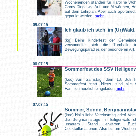
Wochenenden standen für Karoline Wohl
Gorny Dinge wie Auf- und Abwärmen, Hel
auf dem Lehrplan. Aber auch Sportmedi
gepaukt werden.
mehr
09.07.15
Ich glaub ich steh' im (Ur)Wald..
(kg) Beim Kinderfest der Gemeind
verwandelte sich die Turnhalle
Bewegungsparadies der besonderen Art
08.07.15
Sommerfest des SSV Heiligen
(koc) Am Samstag, dem 18. Juli f
Sommerfest statt. Hierzu sind alle V
Familien herzlich eingeladen
mehr
07.07.15
Sommer, Sonne, Bergmannstage
(koc) Hallo liebe Vereinsmitglieder! Vom 
die Bergmannstage in Heiligenwald st
unserem Stand erwarten Euc
Cocktailkreationen. Also bis am Wochen