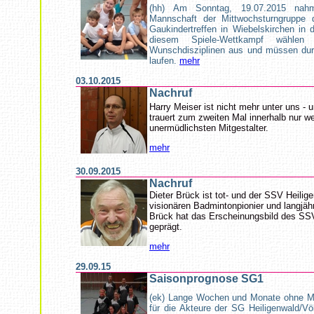
(hh) Am Sonntag, 19.07.2015 na
Mannschaft der Mittwochsturngruppe
Gaukindertreffen in Wiebelskirchen in d
diesem Spiele-Wettkampf wählen
Wunschdisziplinen aus und müssen dur
laufen.
mehr
03.10.2015
Nachruf
Harry Meiser ist nicht mehr unter uns -
trauert zum zweiten Mal innerhalb nur w
unermüdlichsten Mitgestalter.
mehr
30.09.2015
Nachruf
Dieter Brück ist tot- und der SSV Heilig
visionären Badmintonpionier und langjäh
Brück hat das Erscheinungsbild des SS
geprägt.
mehr
29.09.15
Saisonprognose SG1
(ek) Lange Wochen und Monate ohne Ma
für die Akteure der SG Heiligenwald/Vö