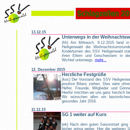
13.12.15
Unterwegs in der Weihnachtswe
(hh) Am Mittwoch, 9.12.2015 fand in
Heiligenwald die Weihnachtsturnstund
Kinderturnen des SSV Heiligenwald stat
ihren Eltern und Geschwistern in de
Wichtel unterwegs.
mehr...
12. Dezember 2015
Herzliche Festgrüße
(koc) Der Vorstand des SSV Heiligenwa
positive Bilanz ziehen. Dies wäre ohne
Helfer, Freunde, Mitglieder und Gönn
Hierfür möchten wir uns ganz herzlich b
Wir wünschen allen ein besinnliche
gesundes Jahr 2016.
11.12.15
SG 1 weiter auf Kurs
(ek) Nach dem guten Saisonstart ging 
bisher prima weiter. Hier die weiteren 