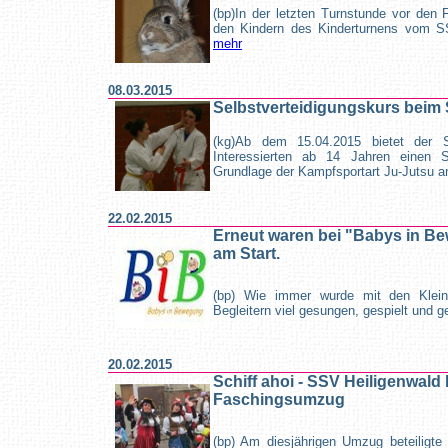
(bp)In der letzten Turnstunde vor den 
den Kindern des Kinderturnens vom SS
mehr
08.03.2015
Selbstverteidigungskurs beim
(kg)Ab dem 15.04.2015 bietet der S
Interessierten ab 14 Jahren einen Se
Grundlage der Kampfsportart Ju-Jutsu a
22.02.2015
Erneut waren bei "Babys in B
am Start.
(bp) Wie immer wurde mit den Klei
Begleitern viel gesungen, gespielt und ge
20.02.2015
Schiff ahoi - SSV Heiligenwald
Faschingsumzug
(bp) Am diesjährigen Umzug beteiligte