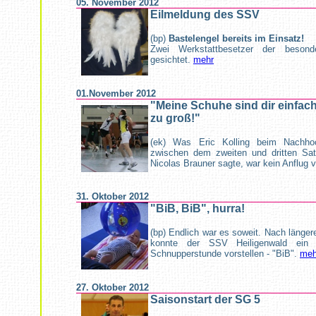
05. November 2012
Eilmeldung des SSV
(bp)
Bastelengel bereits im Einsatz!
Zwei Werkstattbesetzer der besond
gesichtet.
mehr
01.November 2012
"Meine Schuhe sind dir einfa
zu groß!"
(ek) Was Eric Kolling beim Nachhochs
zwischen dem zweiten und dritten Sa
Nicolas Brauner sagte, war kein Anflu
31. Oktober 2012
"BiB, BiB", hurra!
(bp) Endlich war es soweit. Nach länger
konnte der SSV Heiligenwald ein 
Schnupperstunde vorstellen - "BiB".
meh
27. Oktober 2012
Saisonstart der SG 5