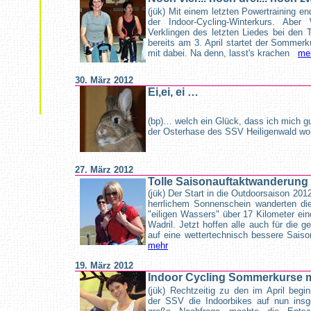
(jük) Mit einem letzten Powertraining e
der Indoor-Cycling-Winterkurs. A
Verklingen des letzten Liedes bei den 
bereits am 3. April startet der Sommerk
mit dabei. Na denn, lasst's krachen
me
30. März 2012
Ei,ei, ei …
(bp)… welch ein Glück, dass ich mich gu
der Osterhase des SSV Heiligenwald wo
27. März 2012
Tolle Saisonauftaktwanderung 
(jük) Der Start in die Outdoorsaison 201
herrlichem Sonnenschein wanderten d
"eiligen Wassers" über 17 Kilometer ei
Wadril. Jetzt hoffen alle auch für die 
auf eine wettertechnisch bessere Saison
mehr
19. März 2012
Indoor Cycling Sommerkurse m
(jük) Rechtzeitig zu den im April be
der SSV die Indoorbikes auf nun insg