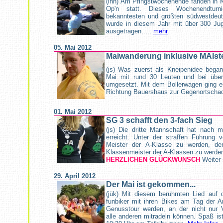
(lhh) Am Pfingstwochenende fanden in Ka
Op'n statt. Dieses Wochenendtur
bekanntesten und größten südwestdeut
wurde in diesem Jahr mit über 300 Ju
ausgetragen.....
mehr
05. Mai 2012
Maiwanderung inklusive MAIste
(js) Was zuerst als Kneipenidee beg
Mai mit rund 30 Leuten und bei übe
umgesetzt. Mit dem Bollerwagen ging es
Richtung Bauershaus zur Gegenortschac
01. Mai 2012
SG 3 schafft den 3-fach Sieg
(js) Die dritte Mannschaft hat nach m
erreicht. Unter der straffen Führung
Meister der A-Klasse zu werden, d
Klassenmeister der A-Klassen zu werde
HERZLICHEN GLÜCKWUNSCH
Weiter
29. April 2012
Der Mai ist gekommen...
(jük)
Mit diesem berühmten Lied auf 
funbiker mit ihren Bikes am Tag der Ar
Genusstour werden, an der nicht nur V
alle anderen mitradeln können. Spaß ist