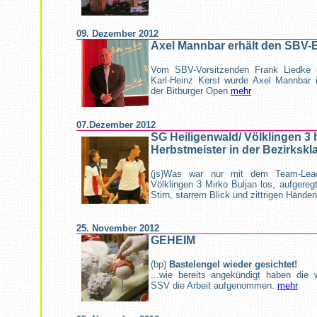
09. Dezember 2012
Axel Mannbar erhält den SBV-
Vom SBV-Vorsitzenden Frank Liedke
Karl-Heinz Kerst wurde Axel Mannbar
der Bitburger Open
mehr
07.Dezember 2012
SG Heiligenwald/ Völklingen 3 
Herbstmeister in der Bezirkskl
(js)Was war nur mit dem Team-Lead
Völklingen 3 Mirko Buljan los, aufgereg
Stirn, starrem Blick und zittrigen Händen 
25. November 2012
GEHEIM
(bp)
Bastelengel wieder gesichtet!
...wie bereits angekündigt haben die 
SSV die Arbeit aufgenommen.
mehr