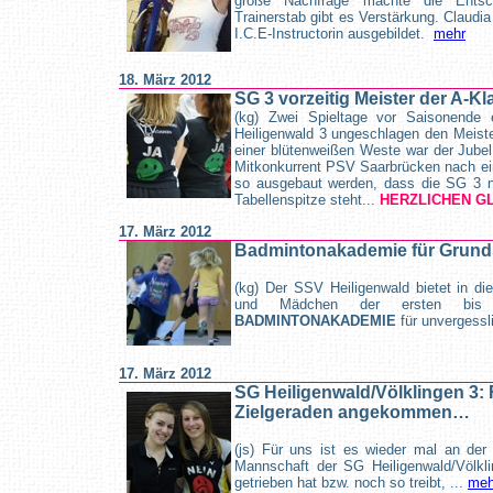
große Nachfrage machte die Entsc
Trainerstab gibt es Verstärkung. Claudi
I.C.E-Instructorin ausgebildet.
mehr
18. März 2012
SG 3 vorzeitig Meister der A-Kl
(kg) Zwei Spieltage vor Saisonende e
Heiligenwald 3 ungeschlagen den Meister
einer blütenweißen Weste war der Jubel
Mitkonkurrent PSV Saarbrücken nach ei
so ausgebaut werden, dass die SG 3 n
Tabellenspitze steht...
HERZLICHEN 
17. März 2012
Badmintonakademie für Grund
(kg) Der SSV Heiligenwald bietet in di
und Mädchen der ersten bis 
BADMINTONAKADEMIE
für unvergessl
17. März 2012
SG Heiligenwald/Völklingen 3: 
Zielgeraden angekommen…
(js) Für uns ist es wieder mal an der
Mannschaft der SG Heiligenwald/Völkl
getrieben hat bzw. noch so treibt, ...
meh