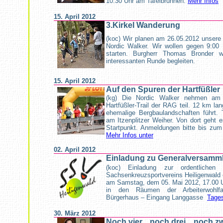
10:30 Uhr am Tafelbrunnen.
Mehr Infos
15. April 2012
3.Kirkel Wanderung
(koc)
Wir planen am 26.05.2012 unsere 
Nordic Walker. Wir wollen gegen 9:00 
starten. Burgherr Thomas Bronder w
interessanten Runde begleiten.
15. April 2012
Auf den Spuren der Hartfüßler
(kg) Die Nordic Walker nehmen am 
Hartfüßler-Trail der RAG teil. 12 km lan
ehemalige Bergbaulandschaften führt. 
am Itzenplitzer Weiher. Von dort geht
Startpunkt. Anmeldungen bitte bis zum 
Mehr Infos unter
02. April 2012
Einladung zu Generalversamm
(koc) Einladung zur ordentlichen
Sachsenkreuzsportvereins Heiligenwald e
am Samstag, dem 05. Mai 2012, 17.00 
in den Räumen der Arbeiterwohlfa
Bürgerhaus – Eingang Langgasse
Tage
30. März 2012
Noch vier... noch drei... noch zw