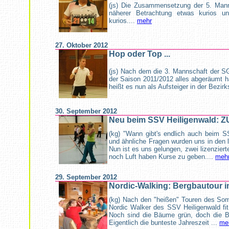
(js) Die Zusammensetzung der 5. Mann
näherer Betrachtung etwas kurios un
kurios....
mehr
27. Oktober 2012
Hop oder Top ...
(js) Nach dem die 3. Mannschaft der SG
der Saison 2011/2012 alles abgeräumt 
heißt es nun als Aufsteiger in der Bezir
30. September 2012
Neu beim SSV Heiligenwald: 
(kg) "Wann gibt's endlich auch beim 
und ähnliche Fragen wurden uns in den l
Nun ist es uns gelungen, zwei lizenzierte
noch Luft haben Kurse zu geben....
meh
29. September 2012
Nordic-Walking: Bergbautour 
(kg) Nach den "heißen" Touren des So
Nordic Walker des SSV Heiligenwald fit
Noch sind die Bäume grün, doch die Bl
Eigentlich die bunteste Jahreszeit ...
me