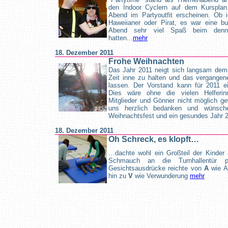
den Indoor Cyclern auf dem Kursplan
Abend im Partyoutfit erscheinen. Ob 
Haweiianer oder Pirat, es war eine b
Abend sehr viel Spaß beim denn
hatten...
mehr
18. Dezember 2011
Frohe Weihnachten
Das Jahr 2011 neigt sich langsam dem
Zeit inne zu halten und das vergange
lassen. Der Vorstand kann für 2011 ei
Dies wäre ohne die vielen Helferin
Mitglieder und Gönner nicht möglich ge
uns herzlich bedanken und wünsche
Weihnachtsfest und ein gesundes Jahr 
18. Dezember 2011
Oh Schreck, es klopft…
…dachte wohl ein Großteil der Kinder a
Schmauch an die Turnhallentür p
Gesichtsausdrücke reichte von
A
wie A
hin zu
V
wie Verwunderung
mehr