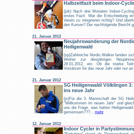
Halbzeitfazit beim Indoor-Cycli
(jük) Nach drei Monaten Indoor-Cycli
erstes Fazit. War die Entscheidung ein
Verein zu integrieren richtig? Und überh
den Kursen? Der nachfolgende Bericht g
21. Januar 2012
Neujahrswanderung der Nordi
Heiligenwald
(sp)Zahlreiche Nordic-Walker fanden sic
Weiher zur diesjährigen Neujahr
28.01.2012, ein. Ob die starke Tei
Vorsätzen für das neue Jahr oder nur an 
21. Januar 2012
SG Heiligenwald/ Völklingen 3: 
ins neue Jahr
(js)Für die 3. Mannschaft der SG Heili
"Willkommen im neuen Jahr" und gleich 
uns die Frage, was hatten Heiligenwa
gemeinsam???...
mehr
12. Januar 2012
Indoor Cycler in Partystimmun
"Partytime" stand als Themenabend am