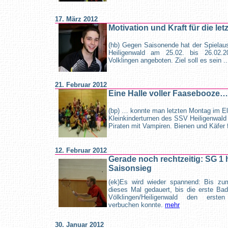
17. März 2012
Motivation und Kraft für die let
(hb) Gegen Saisonende hat der Spielau
Heiligenwald am 25.02. bis 26.02.20
Volklingen angeboten. Ziel soll es sein .
21. Februar 2012
Eine Halle voller Faasebooze…
(bp) … konnte man letzten Montag im El
Kleinkinderturnen des SSV Heiligenwald a
Piraten mit Vampiren. Bienen und Käfer 
12. Februar 2012
Gerade noch rechtzeitig: SG 1 
Saisonsieg
(ek)Es wird wieder spannend: Bis zu
dieses Mal gedauert, bis die erste B
Völklingen/Heiligenwald den erste
verbuchen konnte.
mehr
30. Januar 2012