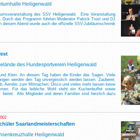
nturnhalle Heiligenwald
iläumsveranstaltung des SSV Heiligenwald. Eine Veranstaltung
n. Durch das Programm führten Moderator Patrick Trost und DJ
n diesem Abend wurde auch die offizielle SSV-Jubiläumschronik
fest
elände des Hundesportverein Heiligenwald
 und Klein. An diesem Tag haben die Kinder das Sagen. Viele
ungen werden den Tag unvergesslich werden lassen. Zauberer,
rb, Aerobic zum Mitmachen, Disco und vieles mehr lassen keine
men. Für das leibliche Wohl steht ein Kuchenbuffet sowie
 bereit. Alle Mitglieder und deren Familien sind herzlich dazu
2002
chüler Saarlandmeisterschaften
chsenkreuzhalle Heiligenwald