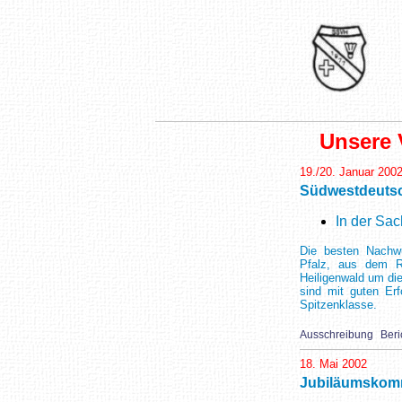
Unsere 
19./20. Januar 200
Südwestdeutsc
In der Sa
Die besten Nachw
Pfalz, aus dem R
Heiligenwald um di
sind mit guten Erf
Spitzenklasse.
Ausschreibung
Beri
18. Mai 2002
Jubiläumskom