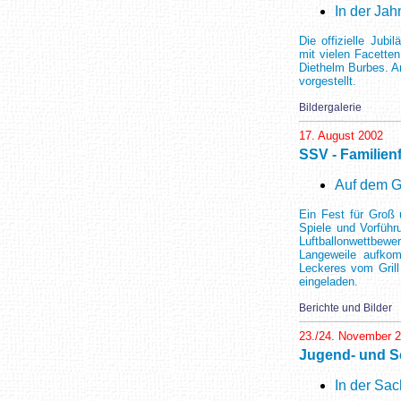
In der Jah
Die offizielle Jub
mit vielen Facette
Diethelm Burbes. A
vorgestellt.
Bildergalerie
17. August 2002
SSV - Familien
Auf dem G
Ein Fest für Groß
Spiele und Vorführ
Luftballonwettbewe
Langeweile aufkom
Leckeres vom Grill
eingeladen.
Berichte und Bilder
23./24. November 
Jugend- und S
In der Sa